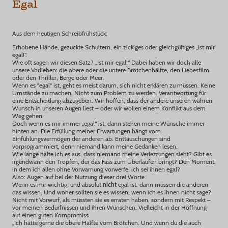
Egal
Aus dem heutigen Schreibfrühstück:
Erhobene Hände, gezuckte Schultern, ein zickiges oder gleichgültiges „Ist mir
egal!“.
Wie oft sagen wir diesen Satz? „Ist mir egal!“ Dabei haben wir doch alle
unsere Vorlieben: die obere oder die untere Brötchenhälfte, den Liebesfilm
oder den Thriller, Berge oder Meer.
Wenn es "egal" ist, geht es meist darum, sich nicht erklären zu müssen. Keine
Umstände zu machen. Nicht zum Problem zu werden. Verantwortung für
eine Entscheidung abzugeben. Wir hoffen, dass der andere unseren wahren
Wunsch in unseren Augen liest – oder wir wollen einem Konflikt aus dem
Weg gehen.
Doch wenn es mir immer „egal“ ist, dann stehen meine Wünsche immer
hinten an. Die Erfüllung meiner Erwartungen hängt vom
Einfühlungsvermögen der anderen ab. Enttäuschungen sind
vorprogrammiert, denn niemand kann meine Gedanken lesen.
Wie lange halte ich es aus, dass niemand meine Verletzungen sieht? Gibt es
irgendwann den Tropfen, der das Fass zum Überlaufen bringt? Den Moment,
in dem ich allen ohne Vorwarnung vorwerfe, ich sei ihnen egal?
Also: Augen auf bei der Nutzung dieser drei Worte.
Wenn es mir wichtig, und absolut
nicht
egal ist, dann müssen die anderen
das wissen. Und woher sollten sie es wissen, wenn ich es ihnen nicht sage?
Nicht mit Vorwurf, als müssten sie es erraten haben, sondern mit Respekt –
vor meinen Bedürfnissen und ihren Wünschen. Vielleicht in der Hoffnung
auf einen guten Kompromiss.
„Ich hätte gerne die obere Hälfte vom Brötchen. Und wenn du die auch