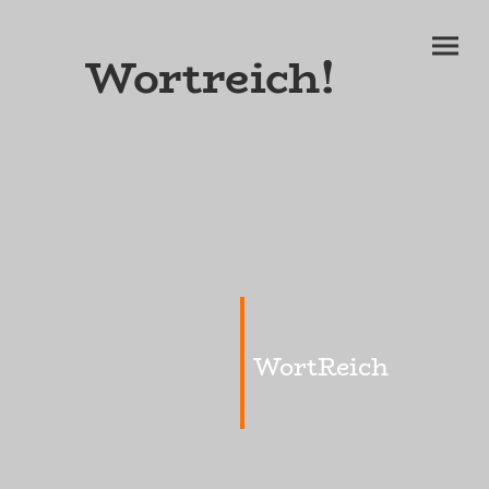
Wortreich!
WortReich
„Niemand, der nicht schreibt, weiß, wie