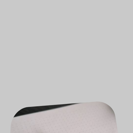
fein es ist, zu schreiben. Früher habe
ich immer bedauert, nicht gut zeichnen
zu können, aber nun bin ich
überglücklich, daß ich wenigstens
schreiben kann. Und wenn ich nicht
genug Talent habe, um Zeitungsartikel
oder Bücher zu schreiben, gut, dann
kann ich es immer noch für mich selbst
tun.“
-Anne Frank