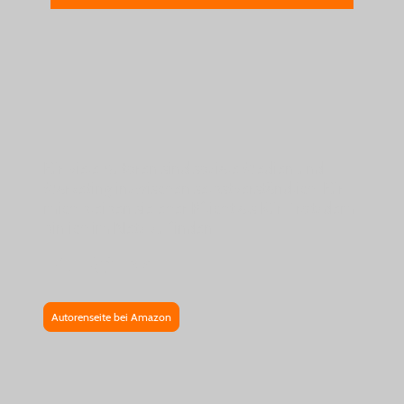
Für viele Autoren sind soziale Medien und
Marketing inzwischen selbstverständlich. Für
mich bleiben sie eher Pflicht als Kür. Trotzdem
bin ich im Netz zu finden.
Autorenseite bei Amazon