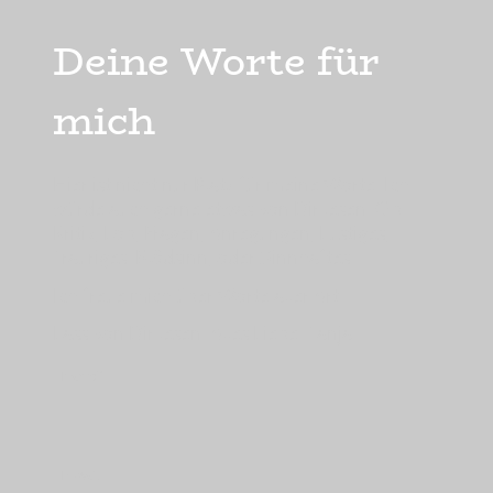
Deine Worte für
mich
Hier ist nicht nur Platz für meine Worte. Ich
würde auch gerne etwas von Dir lesen. Ob
Kritik, Lob, Fragen, Anregungen, Lustiges,
Trauriges. Blödsinn, oder Sinnhaftes.
Ich freue mich über Worte aller Art.
Lass von Dir lesen. Alles Liebe. Tanja
Name
*
E-Mail