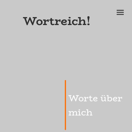
Wortreich!
Worte über
mich