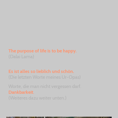
Kontrolle zu haben. Doch das Leben lehrt, dass
Kontrolle eine Illusion ist.
Als Autorin ist es meine Aufgabe, zu schreiben, um
in Deinem Kopf ein Bild entstehen zu lassen. Doch
für mich arbeite ich daran, etwas, was ich mit
eigenen Augen sehe, auch aus einer anderen
Perspektive zu betrachten.
Worte, die ich mir immer wieder sage:
The purpose of life is to be happy.
(Dalai Lama)
Worte, die mich trösten:
Es ist alles so lieblich und schön.
(
Die letzten Worte meines Ur-Opas)
Worte, die man nicht vergessen darf.
Dankbarkeit
.
(Weiteres dazu weiter unten.)