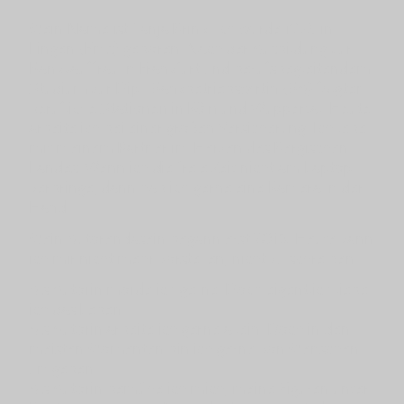
Mein Name ist Tanja Brink. Ich wurde 1975 in
Lingen (Ems) geboren. Nach der Ausbildung zur
Bankkauffrau in Frankfurt und berufsbegleitendem
Studium zur Dipl. Bankbetriebswirtin (BA) folgten
berufliche Stationen in Köln und Wuppertal. Heute
arbeite ich bei einer großen Versicherung. Ich lebe
mit meinem Partner im Herzen des Bergischen
Landes. Wenn ich die freie Zeit nicht am Laptop
verbringe, dann hab ich gerne eine Kamera in der
Hand.
Mein Autorendasein begann erst 2016. Heute kann
ich mir nicht mehr vorstellen, nicht zu schreiben.
Als Autorin morde ich gerne. Doch eigentlich liebe
ich das Leben.
Als Autorin arbeite ich gerne allein. Doch in den
meisten Momenten bin ich gerne von Menschen
umgeben.
Als Autorin bemühe ich mich, meine Figuren unter