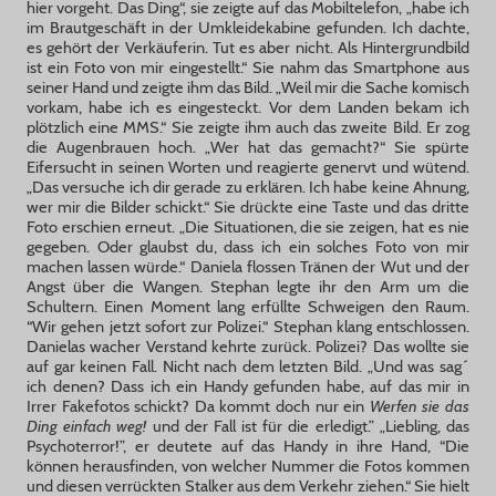
hier vorgeht. Das Ding“, sie zeigte auf das Mobiltelefon, „habe ich
im Brautgeschäft in der Umkleidekabine gefunden. Ich dachte,
es gehört der Verkäuferin. Tut es aber nicht. Als Hintergrundbild
ist ein Foto von mir eingestellt.“ Sie nahm das Smartphone aus
seiner Hand und zeigte ihm das Bild. „Weil mir die Sache komisch
vorkam, habe ich es eingesteckt. Vor dem Landen bekam ich
plötzlich eine MMS.“ Sie zeigte ihm auch das zweite Bild. Er zog
die Augenbrauen hoch. „Wer hat das gemacht?“ Sie spürte
Eifersucht in seinen Worten und reagierte genervt und wütend.
„Das versuche ich dir gerade zu erklären. Ich habe keine Ahnung,
wer mir die Bilder schickt.“ Sie drückte eine Taste und das dritte
Foto erschien erneut. „Die Situationen, die sie zeigen, hat es nie
gegeben. Oder glaubst du, dass ich ein solches Foto von mir
machen lassen würde.“ Daniela flossen Tränen der Wut und der
Angst über die Wangen. Stephan legte ihr den Arm um die
Schultern. Einen Moment lang erfüllte Schweigen den Raum.
“Wir gehen jetzt sofort zur Polizei.“ Stephan klang entschlossen.
Danielas wacher Verstand kehrte zurück. Polizei? Das wollte sie
auf gar keinen Fall. Nicht nach dem letzten Bild. „Und was sag´
ich denen? Dass ich ein Handy gefunden habe, auf das mir in
Irrer Fakefotos schickt? Da kommt doch nur ein
Werfen sie das
Ding einfach weg!
und der Fall ist für die erledigt.” „Liebling, das
Psychoterror!”, er deutete auf das Handy in ihre Hand, “Die
können herausfinden, von welcher Nummer die Fotos kommen
und diesen verrückten Stalker aus dem Verkehr ziehen.“ Sie hielt