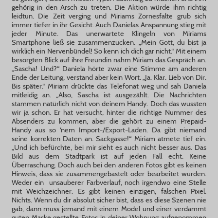
gehörig in den Arsch zu treten. Die Aktion würde ihm richtig
leidtun. Die Zeit verging und Miriams Zornesfalte grub sich
immer tiefer in ihr Gesicht. Auch Danielas Anspannung stieg mit
jeder Minute. Das unerwartete Klingeln von Miriams
Smartphone ließ sie zusammenzucken. „Mein Gott, du bist ja
wirklich ein Nervenbündel! So kenn ich dich gar nicht.“ Mit einem
besorgten Blick auf ihre Freundin nahm Miriam das Gespräch an.
„Sascha! Und?“ Daniela hörte zwar eine Stimme am anderen
Ende der Leitung, verstand aber kein Wort. „Ja. Klar. Lieb von Dir.
Bis später.“ Miriam drückte das Telefonat weg und sah Daniela
mitleidig an. „Also, Sascha ist ausgezählt. Die Nachrichten
stammen natürlich nicht von deinem Handy. Doch das wussten
wir ja schon. Er hat versucht, hinter die richtige Nummer des
Absenders zu kommen, aber die gehört zu einem Prepaid-
Handy aus so ‘nem Import-/Export-Laden. Da gibt niemand
seine korrekten Daten an. Sackgasse!“ Miriam atmete tief ein.
„Und ich befürchte, bei mir sieht es auch nicht besser aus. Das
Bild aus dem Stadtpark ist auf jeden Fall echt. Keine
Überraschung. Doch auch bei den anderen Fotos gibt es keinen
Hinweis, dass sie zusammengebastelt oder bearbeitet wurden.
Weder ein unsauberer Farbverlauf, noch irgendwo eine Stelle
mit Weichzeichner. Es gibt keinen einzigen, falschen Pixel.
Nichts. Wenn du dir absolut sicher bist, dass es diese Szenen nie
gab, dann muss jemand mit einem Model und einer verdammt
guten Maske gestellte Fotos in deiner Wohnung aufgenommen