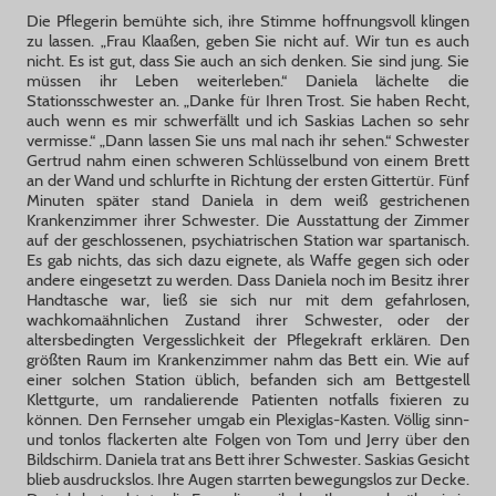
Die Pflegerin bemühte sich, ihre Stimme hoffnungsvoll klingen
zu lassen. „Frau Klaaßen, geben Sie nicht auf. Wir tun es auch
nicht. Es ist gut, dass Sie auch an sich denken. Sie sind jung. Sie
müssen ihr Leben weiterleben.“ Daniela lächelte die
Stationsschwester an. „Danke für Ihren Trost. Sie haben Recht,
auch wenn es mir schwerfällt und ich Saskias Lachen so sehr
vermisse.“ „Dann lassen Sie uns mal nach ihr sehen.“ Schwester
Gertrud nahm einen schweren Schlüsselbund von einem Brett
an der Wand und schlurfte in Richtung der ersten Gittertür. Fünf
Minuten später stand Daniela in dem weiß gestrichenen
Krankenzimmer ihrer Schwester. Die Ausstattung der Zimmer
auf der geschlossenen, psychiatrischen Station war spartanisch.
Es gab nichts, das sich dazu eignete, als Waffe gegen sich oder
andere eingesetzt zu werden. Dass Daniela noch im Besitz ihrer
Handtasche war, ließ sie sich nur mit dem gefahrlosen,
wachkomaähnlichen Zustand ihrer Schwester, oder der
altersbedingten Vergesslichkeit der Pflegekraft erklären. Den
größten Raum im Krankenzimmer nahm das Bett ein. Wie auf
einer solchen Station üblich, befanden sich am Bettgestell
Klettgurte, um randalierende Patienten notfalls fixieren zu
können. Den Fernseher umgab ein Plexiglas-Kasten. Völlig sinn-
und tonlos flackerten alte Folgen von Tom und Jerry über den
Bildschirm. Daniela trat ans Bett ihrer Schwester. Saskias Gesicht
blieb ausdruckslos. Ihre Augen starrten bewegungslos zur Decke.