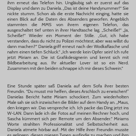
ihm erneut das Telefon hin. Ungläubig sah er zuerst auf das
Display und dann zu Daniela. „Das ist deine Handynummer!“ Sie
nickte stumm. Schon als die erste Nachricht einging, hatte sie
einen Blick auf die Daten des Absenders geworfen. Angeblich
stammten die MMS von ihrem eigenen Telefon, das
ausgeschaltet tief unten in ihrer Handtasche lag. „Scheiße!“ „Ja,
Scheiße!“ Wieder ein Moment der Stille. „Gut, ich habe
verstanden, dass du nicht zu Polizei möchtest, aber was willst du
dann machen?“ Daniela griff erneut nach der Wodkaflasche und
nahm einen tiefen Schluck.“ „Ich werde kein Opfer sein! Ich rufe
jetzt Miriam an. Die ist Grafikdesignerin und kennt sich mit
Bildbearbeitung aus. Ihr aktueller Lover ist so ein Nerd.
Zusammen mit den beiden schnappe ich mir dieses Schwein.“
Eine Stunde später saß Daniela auf dem Sofa ihrer besten
Freundin. “Du musst mir helfen, dieses Arschloch zu erwischen!”
Danielas Bericht hatte Miriam schockiert. Zum wiederholten
Male sah sie sich inzwischen die Bilder auf dem Handy an. „Maus,
den kriegen wir. Das verspreche ich. Ich packe das Ding jetzt ins
W-LAN. Dann lade ich die Fotos auf meinen Rechner hoch, und
Sascha kümmert sich per Remote um den Absender.“ Miriams
Worte strahlten Professionalität und Selbstsicherheit aus.
Daniela atmete hörbar auf. Mit der Hilfe ihrer Freundin musste
es gelingen, diesen miesen Typen ausfindig zu machen und ihm