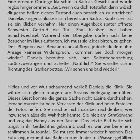
Eine erneute Ohrfeige klatschte in Saskias Gesicht und wurde
reglos hingenommen. „Gut, wenn du dich totstellst, dann will ich
dir gerne helfen diesen Zustand auch tatsächlich zu erreichen.“
Danielas Finger schlossen sich bereits um Saskias Kopfkissen, als
sie ein Klicken vernahm. Nur einen Augenblick später öffnete
Schwester Gertrud die Tür. „Frau Klaaßen, wir haben
Schichtwechsel. Während der Übergabe dürfen sich keine
Besucher im Haus aufhalten. Ich muss sie leider bitten, zu gehen.
Der Pflegerin war Bedauern anzuhören, jedoch duldete ihre
Ansage keinerlei Widerspruch. „Kommen Sie doch morgen
wieder.“ Daniela bemühte sich, ihre Selbstbeherrschung
zurückzuerlangen und lächelte. „Natürlich!“ Sie wandte sich in
Richtung des Krankenbettes. „Wir sehen uns bald wieder!“
Hilflos und vor Wut schäumend verließ Daniela die Klinik. Sie
würde sich gleich morgen um Saskias Verlegung bemühen.
Dieses Biest konnte die ganze Sache nicht alleine durchziehen.
Jemand musste ihr beim Verlassen der Klinik und beim Erstellen
der Fotos helfen. Sie mochte nicht darüber nachdenken, wer
inzwischen alles die Wahrheit kannte. Sie hielt am Straßenrand
und zog das Handy aus der Tasche. Das letzte Bild hatte sich
längst in ihr Gedächtnis gebrannt, doch es war wie bei einem
schlimmen Autounfall. Sie musste immer wieder hinsehen. Das
Foto zeigte erneut das Badezimmer. In der mit Wasser gefüllten