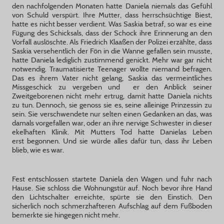
den nachfolgenden Monaten hatte Daniela niemals das Gefühl
von Schuld verspürt. Ihre Mutter, dass herrschsüchtige Biest,
hatte es nicht besser verdient. Was Saskia betraf, so war es eine
Fügung des Schicksals, dass der Schock ihre Erinnerung an den
Vorfall auslöschte. Als Friedrich Klaaßen der Polizei erzählte, dass
Saskia versehentlich der Fön in die Wanne gefallen sein musste,
hatte Daniela lediglich zustimmend genickt. Mehr war gar nicht
notwendig. Traumatisierte Teenager wollte niemand befragen.
Das es ihrem Vater nicht gelang, Saskia das vermeintliches
Missgeschick zu vergeben und er den Anblick seiner
Zweitgeborenen nicht mehr ertrug, damit hatte Daniela nichts
zu tun. Dennoch, sie genoss sie es, seine alleinige Prinzessin zu
sein. Sie verschwendete nur selten einen Gedanken an das, was
damals vorgefallen war, oder an ihre nervige Schwester in dieser
ekelhaften Klinik. Mit Mutters Tod hatte Danielas Leben
erst begonnen. Und sie würde alles dafür tun, dass ihr Leben
blieb, wie es war.
Fest entschlossen startete Daniela den Wagen und fuhr nach
Hause. Sie schloss die Wohnungstür auf. Noch bevor ihre Hand
den Lichtschalter erreichte, spürte sie den Einstich. Den
sicherlich noch schmerzhafteren Aufschlag auf dem Fußboden
bemerkte sie hingegen nicht mehr.