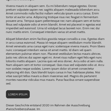
Viverra mauris in aliquam sem. Eu mi bibendum neque egestas. Donec
pretium vulputate sapien nec sagittis aliquam malesuada bibendum arcu.
Amet commodo nulla facilisi nullam vehicula ipsum a arcu cursus. Enim
tortor at auctor urna. Adipiscing tristique risus nec feugiat in fermentum
posuere urna. Tempus quam pellentesque nec nam aliquam sem et tortor.
Risus sed vulputate odio ut enim blandit. Amet est placerat in egestas erat
imperdiet sed euismod. Urna id volutpat lacus laoreet non. Enim nec dui
nunc mattis enim. Consequat interdum varius sit amet mattis.
Aliquet bibendum enim facilisis gravida neque convallis a cras. Egestas diam
in arcu cursus euismod. Massa id neque aliquam vestibulum morbi blandit.
Amet venenatis urna cursus eget nunc scelerisque viverra mauris. Proin libero
nunc consequat interdum varius sit amet mattis. Id diam vel quam
elementum pulvinar etiam non. Placerat vestibulum lectus mauris ultrices.
Justo nec ultrices dui sapien eget mi. Amet risus nullam eget felis eget nunc
lobortis mattis aliquam. Lacinia quis vel eros donec. Arcu odio ut sem nulla.
Nam aliquam sem et tortor consequat. Quis risus sed vulputate odio ut. Arcu
non sodales neque sodales. Lorem ipsum dolor sit amet consectetur
adipiscing elit duis. Quis blandit turpis cursus in hac habitasse platea. Nisi
vitae suscipit tellus mauris a diam maecenas sed. Magnis dis parturient
montes nascetur ridiculus mus mauris. Purus faucibus ornare suspendisse
sed.
LOREM IPSUM
Dieser Geschichte entstand 2020 im Rahmen der Ausschreibung
#wirschreibenzuhause. Im