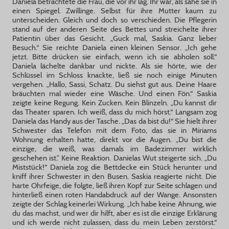
Daniela betrachtete die Frau, die vor ihr lag. Ihr war, als sähe sie in
einen Spiegel. Zwillinge. Selbst für ihre Mutter kaum zu
unterscheiden. Gleich und doch so verschieden. Die Pflegerin
stand auf der anderen Seite des Bettes und streichelte ihrer
Patientin über das Gesicht. „Guck mal, Saskia. Ganz lieber
Besuch.“ Sie reichte Daniela einen kleinen Sensor. „Ich gehe
jetzt. Bitte drücken sie einfach, wenn ich sie abholen soll.“
Daniela lächelte dankbar und nickte. Als sie hörte, wie der
Schlüssel im Schloss knackte, ließ sie noch einige Minuten
vergehen. „Hallo, Sassi, Schatz. Du siehst gut aus. Deine Haare
bräuchten mal wieder eine Wäsche. Und einen Fön.“ Saskia
zeigte keine Regung. Kein Zucken. Kein Blinzeln. „Du kannst dir
das Theater sparen. Ich weiß, dass du mich hörst.“ Langsam zog
Daniela das Handy aus der Tasche. „Das da bist du!“ Sie hielt ihrer
Schwester das Telefon mit dem Foto, das sie in Miriams
Wohnung erhalten hatte, direkt vor die Augen. „Du bist die
einzige, die weiß, was damals im Badezimmer wirklich
geschehen ist.” Keine Reaktion. Danielas Wut steigerte sich. „Du
Miststück!“ Daniela zog die Bettdecke ein Stück herunter und
kniff ihrer Schwester in den Busen. Saskia reagierte nicht. Die
harte Ohrfeige, die folgte, ließ ihren Kopf zur Seite schlagen und
hinterließ einen roten Handabdruck auf der Wange. Ansonsten
zeigte der Schlag keinerlei Wirkung. „Ich habe keine Ahnung, wie
du das machst, und wer dir hilft, aber es ist die einzige Erklärung
und ich werde nicht zulassen, dass du mein Leben zerstörst.“