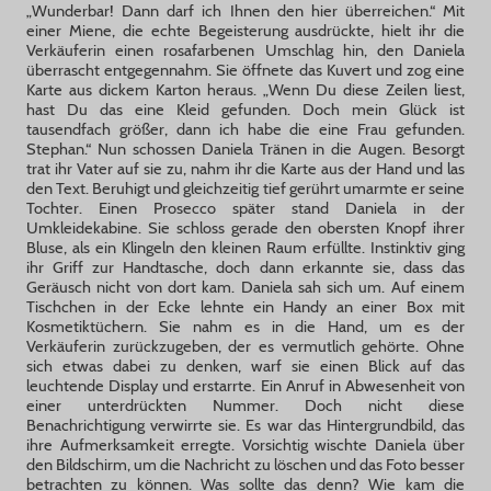
„Wunderbar! Dann darf ich Ihnen den hier überreichen.“ Mit
einer Miene, die echte Begeisterung ausdrückte, hielt ihr die
Verkäuferin einen rosafarbenen Umschlag hin, den Daniela
überrascht entgegennahm. Sie öffnete das Kuvert und zog eine
Karte aus dickem Karton heraus. „Wenn Du diese Zeilen liest,
hast Du das eine Kleid gefunden. Doch mein Glück ist
tausendfach größer, dann ich habe die eine Frau gefunden.
Stephan.“ Nun schossen Daniela Tränen in die Augen. Besorgt
trat ihr Vater auf sie zu, nahm ihr die Karte aus der Hand und las
den Text. Beruhigt und gleichzeitig tief gerührt umarmte er seine
Tochter. Einen Prosecco später stand Daniela in der
Umkleidekabine. Sie schloss gerade den obersten Knopf ihrer
Bluse, als ein Klingeln den kleinen Raum erfüllte. Instinktiv ging
ihr Griff zur Handtasche, doch dann erkannte sie, dass das
Geräusch nicht von dort kam. Daniela sah sich um. Auf einem
Tischchen in der Ecke lehnte ein Handy an einer Box mit
Kosmetiktüchern. Sie nahm es in die Hand, um es der
Verkäuferin zurückzugeben, der es vermutlich gehörte. Ohne
sich etwas dabei zu denken, warf sie einen Blick auf das
leuchtende Display und erstarrte. Ein Anruf in Abwesenheit von
einer unterdrückten Nummer. Doch nicht diese
Benachrichtigung verwirrte sie. Es war das Hintergrundbild, das
ihre Aufmerksamkeit erregte. Vorsichtig wischte Daniela über
den Bildschirm, um die Nachricht zu löschen und das Foto besser
betrachten zu können. Was sollte das denn? Wie kam die