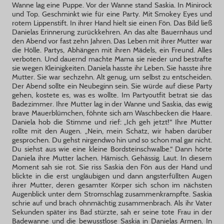
Wanne lag eine Puppe. Vor der Wanne stand Saskia. In Minirock
und Top. Geschminkt wie für eine Party. Mit Smokey Eyes und
rotem Lippenstift. In ihrer Hand hielt sie einen Fön. Das Bild ließ
Danielas Erinnerung zurückkehren. An das alte Bauernhaus und
den Abend vor fast zehn Jahren. Das Leben mit ihrer Mutter war
die Hölle. Partys, Abhängen mit ihren Mädels, ein Freund. Alles
verboten. Und dauernd machte Mama sie nieder und bestrafte
sie wegen Kleinigkeiten. Daniela hasste ihr Leben. Sie hasste ihre
Mutter. Sie war sechzehn. Alt genug, um selbst zu entscheiden.
Der Abend sollte ein Neubeginn sein. Sie würde auf diese Party
gehen, kostete es, was es wollte. Im Partyoutfit betrat sie das
Badezimmer. Ihre Mutter lag in der Wanne und Saskia, das ewig
brave Mauerblümchen, föhnte sich am Waschbecken die Haare.
Daniela hob die Stimme und rief: „Ich geh jetzt!“ Ihre Mutter
rollte mit den Augen. „Nein, mein Schatz, wir haben darüber
gesprochen. Du gehst nirgendwo hin und so schon mal gar nicht.
Du siehst aus wie eine kleine Bordsteinschwalbe.“ Dann hörte
Daniela ihre Mutter lachen. Hämisch. Gehässig. Laut. In diesem
Moment sah sie rot. Sie riss Saskia den Fön aus der Hand und
blickte in die erst ungläubigen und dann angsterfüllten Augen
ihrer Mutter, deren gesamter Körper sich schon im nächsten
Augenblick unter dem Stromschlag zusammenkrampfte. Saskia
schrie auf und brach ohnmächtig zusammenbrach. Als ihr Vater
Sekunden später ins Bad stürzte, sah er seine tote Frau in der
Badewanne und die bewusstlose Saskia in Danielas Armen. In