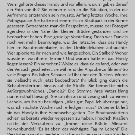
Wem gehörte dieses Handy und vor allem, warum gab es darauf
ein Foto von ihr? Sie erinnerte sich an die Situation, in der die
Aufnahme entstanden sein musste. Anfang letzter Woche. Ihre
Mittagspause. Sie hatte mit einem Eis im Stadtpark in der Sonne
gesessen. Betrachtete man die Perspektive, musste der Fotograf
irgendwo in der Nähe der kleinen Brücke gestanden und sie
beobachtet haben. Eine gruselige Vorstellung. Doch was Daniela
noch viel mehr beunruhigte, war die Tatsache, dass das Handy
hier im Brautmodenladen, in der Umkleidekabine auftauchte.
Wer spionierte ihr nach und wie lange schon. Ein Stalker? Woher
wusste er von ihrem Termin? Und warum hatte er das Handy
liegen lassen? Ein Versehen? Wollte er, dass sie es fand, oder war
der Versuch gescheitert, sie während der Anprobe zu filmen? So
viele Fragen. Ein kalter Schauer lief ihr über den Rücken. Wurde
sie vielleicht auch jetzt beobachtet? Ihr Blick ging durch die
Schaufensterfront hinaus auf die Straße. Sie bemerkte nichts
Außergewöhnliches. „Daniela?“ Die Stimme ihres Vaters klang
nun ernsthaft besorgt. Sie sah ihn an und zwang sich zu einem
Lächeln, um ihn zu beruhigen. „Alles gut, Papa. Ich überlege nur,
was ich nächste Woche noch erledigen muss.“ Unbemerkt ließ
sie das Handy in ihre Handtasche gleiten. Die Brautausstatterin
schien es bereits wieder vergessen zu haben. Friedrich Klaaßen
nickte der Verkäuferin zu. „Immer diese Bräute. Allesamt
Nervenbündel.“ “Es ist eben der wichtigste Tag im Leben!” Die
Verkäuferin verabschiedete sich freundlichen von ihren Kunden