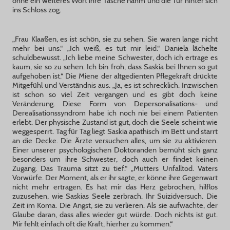
ohne ein weiteres Wort ihre Tasche nahm und die Tür hinter sich
ins Schloss zog.
„Frau Klaaßen, es ist schön, sie zu sehen. Sie waren lange nicht
mehr bei uns.“ „Ich weiß, es tut mir leid.“ Daniela lächelte
schuldbewusst. „Ich liebe meine Schwester, doch ich ertrage es
kaum, sie so zu sehen. Ich bin froh, dass Saskia bei Ihnen so gut
aufgehoben ist.“ Die Miene der altgedienten Pflegekraft drückte
Mitgefühl und Verständnis aus. „Ja, es ist schrecklich. Inzwischen
ist schon so viel Zeit vergangen und es gibt doch keine
Veränderung. Diese Form von Depersonalisations- und
Derealisationssyndrom habe ich noch nie bei einem Patienten
erlebt. Der physische Zustand ist gut, doch die Seele scheint wie
weggesperrt. Tag für Tag liegt Saskia apathisch im Bett und starrt
an die Decke. Die Ärzte versuchen alles, um sie zu aktivieren.
Einer unserer psychologischen Doktoranden bemüht sich ganz
besonders um ihre Schwester, doch auch er findet keinen
Zugang. Das Trauma sitzt zu tief.“ „Mutters Unfalltod. Vaters
Vorwürfe. Der Moment, als er ihr sagte, er könne ihre Gegenwart
nicht mehr ertragen. Es hat mir das Herz gebrochen, hilflos
zuzusehen, wie Saskias Seele zerbrach. Ihr Suizidversuch. Die
Zeit im Koma. Die Angst, sie zu verlieren. Als sie aufwachte, der
Glaube daran, dass alles wieder gut würde. Doch nichts ist gut.
Mir fehlt einfach oft die Kraft, hierher zu kommen.“