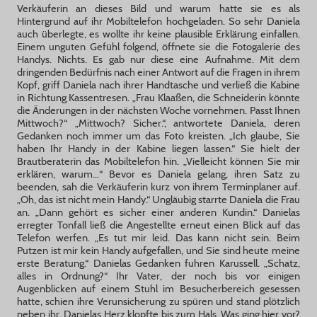
Verkäuferin an dieses Bild und warum hatte sie es als
Hintergrund auf ihr Mobiltelefon hochgeladen. So sehr Daniela
auch überlegte, es wollte ihr keine plausible Erklärung einfallen.
Einem unguten Gefühl folgend, öffnete sie die Fotogalerie des
Handys. Nichts. Es gab nur diese eine Aufnahme. Mit dem
dringenden Bedürfnis nach einer Antwort auf die Fragen in ihrem
Kopf, griff Daniela nach ihrer Handtasche und verließ die Kabine
in Richtung Kassentresen. „Frau Klaaßen, die Schneiderin könnte
die Änderungen in der nächsten Woche vornehmen. Passt Ihnen
Mittwoch?“ „Mittwoch? Sicher.“, antwortete Daniela, deren
Gedanken noch immer um das Foto kreisten. „Ich glaube, Sie
haben Ihr Handy in der Kabine liegen lassen.“ Sie hielt der
Brautberaterin das Mobiltelefon hin. „Vielleicht können Sie mir
erklären, warum…“ Bevor es Daniela gelang, ihren Satz zu
beenden, sah die Verkäuferin kurz von ihrem Terminplaner auf.
„Oh, das ist nicht mein Handy.“ Ungläubig starrte Daniela die Frau
an. „Dann gehört es sicher einer anderen Kundin.“ Danielas
erregter Tonfall ließ die Angestellte erneut einen Blick auf das
Telefon werfen. „Es tut mir leid. Das kann nicht sein. Beim
Putzen ist mir kein Handy aufgefallen, und Sie sind heute meine
erste Beratung.“ Danielas Gedanken fuhren Karussell. „Schatz,
alles in Ordnung?“ Ihr Vater, der noch bis vor einigen
Augenblicken auf einem Stuhl im Besucherbereich gesessen
hatte, schien ihre Verunsicherung zu spüren und stand plötzlich
neben ihr. Danielas Herz klopfte bis zum Hals. Was ging hier vor?