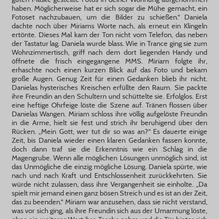
haben. Möglicherweise hat er sich sogar die Mühe gemacht, ein
Fotoset nachzubauen, um die Bilder zu schießen.“ Daniela
dachte noch über Miriams Worte nach, als erneut ein Klingeln
ertönte. Dieses Mal kam der Ton nicht vom Telefon, das neben
der Tastatur lag. Daniela wurde blass. Wie in Trance ging sie zum
Wohnzimmertisch, griff nach dem dort liegenden Handy und
öffnete die frisch eingegangene MMS. Miriam folgte ihr,
erhaschte noch einen kurzen Blick auf das Foto und bekam
große Augen. Genug Zeit für einen Gedanken blieb ihr nicht.
Danielas hysterisches Kreischen erfüllte den Raum. Sie packte
ihre Freundin an den Schultern und schüttelte sie. Erfolglos. Erst
eine heftige Ohrfeige löste die Szene auf. Tränen flossen über
Danielas Wangen. Miriam schloss ihre völlig aufgelöste Freundin
in die Arme, hielt sie fest und strich ihr beruhigend über den
Rücken. „Mein Gott, wer tut dir so was an?“ Es dauerte einige
Zeit, bis Daniela wieder einen klaren Gedanken fassen konnte,
doch dann traf sie die Erkenntnis wie ein Schlag in die
Magengrube. Wenn alle möglichen Lösungen unmöglich sind, ist
das Unmögliche die einzig mögliche Lösung. Daniela spürte, wie
nach und nach Kraft und Entschlossenheit zurückkehrten. Sie
würde nicht zulassen, dass ihre Vergangenheit sie einholte. „Da
spielt mir jemand einen ganz bösen Streich und es ist an der Zeit,
das zu beenden.“ Miriam war anzusehen, dass sie nicht verstand,
was vor sich ging, als ihre Freundin sich aus der Umarmung löste,