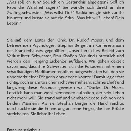
„Was soll ich tun? Soll ich ein Geständnis abgelegen? Soll ich
Papa die Wahrheit sagen?“ Sie wandte sich direkt an ihre
Zwillingsschwester. „Was willst Du?“ Saskia beugte sich zur ihr
hinunter und küsste sie auf die Stirn. „Was ich will? Leben! Dein
Leben!“
Sie saß dem Leiter der Klinik, Dr. Rudolf Moser, und dem
betreuenden Psychologen, Stephan Berger, im Konferenzraum
des Krankenhauses gegenüber. „Unser herzliches Beileid zum
Verlust ihrer Schwester, Frau Klaaßen. Wir sind untröstlich und
werden den Hergang lückenlos aufklären. Wir gehen derzeit
davon aus, dass ihre Schwester sich die Pulsadern mit einem
scharfkantigen Medikamentenblister aufgeschnitten hat, den sie
unbemerkt einer Pflegerin entwenden konnte.“ Damit lag er fast
richtig, doch er ahnte sicher nicht wie mühsam, schmerzhaft und
langwierig diese Prozedur gewesen war. “Danke, Dr. Moser.
Letztlich kann man wohl niemanden aufhalten, der sein Leben
nicht mehr will.“ Sie stand auf und verabschiedete sich von den
beiden Männern. Als sie Stephan Berger die Hand reichte,
durchzuckte sie die Erinnerung an seine Finger, die ihre Brüste
streichelten. Sie liebte ihr Leben.
Eget nunc scelerisque