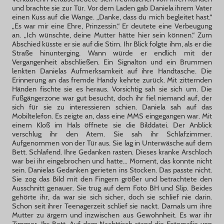
und brachte sie zur Tür. Vor dem Laden gab Daniela ihrem Vater
einen Kuss auf die Wange. „Danke, dass du mich begleitet hast.“
„Es war mir eine Ehre, Prinzessin.“ Er deutete eine Verbeugung
an. „Ich wünschte, deine Mutter hätte hier sein können.“ Zum
Abschied küsste er sie auf die Stirn. Ihr Blick folgte ihm, als er die
Straße hinunterging. Wann würde er endlich mit der
Vergangenheit abschließen. Ein Signalton und ein Brummen
lenkten Danielas Aufmerksamkeit auf ihre Handtasche. Die
Erinnerung an das fremde Handy kehrte zurück. Mit zitternden
Händen fischte sie es heraus. Vorsichtig sah sie sich um. Die
Fußgängerzone war gut besucht, doch ihr fiel niemand auf, der
sich für sie zu interessieren schien. Daniela sah auf das
Mobiltelefon. Es zeigte an, dass eine MMS eingegangen war. Mit
einem Kloß im Hals öffnete sie die Bilddatei. Der Anblick
verschlug ihr den Atem. Sie sah ihr Schlafzimmer.
Aufgenommen von der Tür aus. Sie lag in Unterwäsche auf dem
Bett. Schlafend. Ihre Gedanken rasten. Dieses kranke Arschloch
war bei ihr eingebrochen und hatte… Moment, das konnte nicht
sein. Danielas Gedanken gerieten ins Stocken. Das passte nicht.
Sie zog das Bild mit den Fingern größer und betrachtete den
Ausschnitt genauer. Sie trug auf dem Foto BH und Slip. Beides
gehörte ihr, da war sie sich sicher, doch sie schlief nie darin.
Schon seit ihrer Teenagerzeit schlief sie nackt. Damals um ihre
Mutter zu ärgern und inzwischen aus Gewohnheit. Es war ihr
Zimmer. Ihr Bett. Auf dem Nachttisch stand die Fotografie von