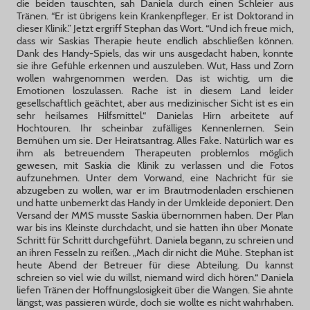
die beiden tauschten, sah Daniela durch einen Schleier aus
Tränen. “Er ist übrigens kein Krankenpfleger. Er ist Doktorand in
dieser Klinik.” Jetzt ergriff Stephan das Wort. “Und ich freue mich,
dass wir Saskias Therapie heute endlich abschließen können.
Dank des Handy-Spiels, das wir uns ausgedacht haben, konnte
sie ihre Gefühle erkennen und auszuleben. Wut, Hass und Zorn
wollen wahrgenommen werden. Das ist wichtig, um die
Emotionen loszulassen. Rache ist in diesem Land leider
gesellschaftlich geächtet, aber aus medizinischer Sicht ist es ein
sehr heilsames Hilfsmittel.“ Danielas Hirn arbeitete auf
Hochtouren. Ihr scheinbar zufälliges Kennenlernen. Sein
Bemühen um sie. Der Heiratsantrag. Alles Fake. Natürlich war es
ihm als betreuendem Therapeuten problemlos möglich
gewesen, mit Saskia die Klinik zu verlassen und die Fotos
aufzunehmen. Unter dem Vorwand, eine Nachricht für sie
abzugeben zu wollen, war er im Brautmodenladen erschienen
und hatte unbemerkt das Handy in der Umkleide deponiert. Den
Versand der MMS musste Saskia übernommen haben. Der Plan
war bis ins Kleinste durchdacht, und sie hatten ihn über Monate
Schritt für Schritt durchgeführt. Daniela begann, zu schreien und
an ihren Fesseln zu reißen. „Mach dir nicht die Mühe. Stephan ist
heute Abend der Betreuer für diese Abteilung. Du kannst
schreien so viel wie du willst, niemand wird dich hören.“ Daniela
liefen Tränen der Hoffnungslosigkeit über die Wangen. Sie ahnte
längst, was passieren würde, doch sie wollte es nicht wahrhaben.