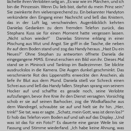
lächelte ihren Verlobten selig an. „Es war wie im Märchen, und ich
bin die Prinzessin. Wenn Du lieb bist, darfst du mein Prinz sein.“
Sie zwinkerte ihm vielversprechend zu. Ein bekannter Handyton
verkündete den Eingang einer Nachricht und ließ das Knistern,
das in der Luft lag, verschwinden. Augenblicklich kehrten
Danielas Gedanken zu dem fremden Telefon zurück, das
Stephans Kuss sie für einen Moment hatte vergessen lassen.
„Nicht schon wieder!” Danielas Stimme erklang in einer
Mischung aus Wut und Angst. Sie griff in die Tasche, die neben
ihr auf dem Boden stand und zog das Handy heraus. „Hast Du ein
Neues?” Ohne Stephan zu antworten öffnete Daniela die
eingegangene MMS. Erneut erschien ein Bild von ihr. Dieses Mal
stand sie in Minirock und Tanktop im Badezimmer. Sie blickte
ausdruckslos in die Kamera. Die Augen dunkel geschminkt. Das
verschmierte Rot des Lippenstifts erweckte den Anschein, als
liefe ihr Blut aus dem Mund. Daniela stieß vor Schreck einen
Schrei aus und ließ das Handy fallen. Stephan sprang von seinem
Hocker auf und schaffte es gerade noch, seine Verlobte
aufzufangen, bevor ihre Knie ihr den Dienst versagten. Vorsichtig
schob er sie auf seinen Barhocker, zog die Wodkaflasche aus
dem Wandregel, schraubte sie auf und hielt sie ihr hin. „Hier,
trink!“ Sie tat, was er sagte. „Schatz, mein Gott, was ist denn los?“
Er hob das Telefon vom Boden auf und sah auf das Display. „Und
was ist das für ein Foto?“ Es dauerte eine ganze Weile bis sie
Fassung und Stimme wiederfand. „Ich habe keine Ahnung, was