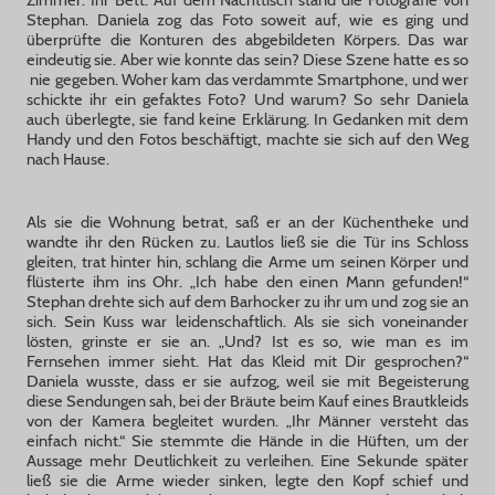
Stephan. Daniela zog das Foto soweit auf, wie es ging und
überprüfte die Konturen des abgebildeten Körpers. Das war
eindeutig sie. Aber wie konnte das sein? Diese Szene hatte es so
nie gegeben. Woher kam das verdammte Smartphone, und wer
schickte ihr ein gefaktes Foto? Und warum? So sehr Daniela
auch überlegte, sie fand keine Erklärung. In Gedanken mit dem
Handy und den Fotos beschäftigt, machte sie sich auf den Weg
nach Hause.
Als sie die Wohnung betrat, saß er an der Küchentheke und
wandte ihr den Rücken zu. Lautlos ließ sie die Tür ins Schloss
gleiten, trat hinter hin, schlang die Arme um seinen Körper und
flüsterte ihm ins Ohr. „Ich habe den einen Mann gefunden!“
Stephan drehte sich auf dem Barhocker zu ihr um und zog sie an
sich. Sein Kuss war leidenschaftlich. Als sie sich voneinander
lösten, grinste er sie an. „Und? Ist es so, wie man es im
Fernsehen immer sieht. Hat das Kleid mit Dir gesprochen?“
Daniela wusste, dass er sie aufzog, weil sie mit Begeisterung
diese Sendungen sah, bei der Bräute beim Kauf eines Brautkleids
von der Kamera begleitet wurden. „Ihr Männer versteht das
einfach nicht.“ Sie stemmte die Hände in die Hüften, um der
Aussage mehr Deutlichkeit zu verleihen. Eine Sekunde später
ließ sie die Arme wieder sinken, legte den Kopf schief und