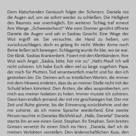
Dem klatschenden Geräusch folgte der Schmerz. Daniela riss
die Augen auf, um sie sofort wieder zu schließen. Die Helligkeit
des Raumes war unerträglich. Ein weiterer Schlag traf erneut
ihre Wange. „Schwesterherz!“ Wie vom Donner gerührt öffnete
Daniela die Augen und sah in Saskias Gesicht. Eine Woge der
Wut ergriff sie. Sie versuchte, die Hand zu heben, um
zurückzuschlagen, doch es gelang ihr nicht. Weder Arme noch
Beine ließen sich bewegen. Schlagartig wurde ihr klar, wo sie war.
Die Klinik. Saskias Krankenbett. Fixiert mit den Klettbändern. Ihre
Wut wich Angst. „Saskia, bitte, hör mir zu.“ „Halt‘s Maul! Ich will
nicht zuhören. Ich habe Euch allen viel zu lange zugehört. Papa,
der mich für Mutters Tod verantwortlich macht und für den ich
gestorben bin. Dir. Deinen ach so tröstlichen Worten, die immer
mit dem Hinweis endeten, dass du an meiner Stelle nicht mit der
Schuld leben könntest. Den Ärzten, die alles ausprobierten, um
mich aus meiner Isolation zu holen. Immer musste ich zuhören.
Dann kam endlich jemand, der mit mir geschwiegen hat. Der mir
Zeit und Ruhe gönnte, bis die Erinnerung zurückkehrte und der
mir zuhörte, als ich meine Sprache wiederfand. Eine zweite
Person tauchte in Danielas Blickfeld auf. „Hallo, Daniela!” Daniela
starrte ihn an wie einen Geist. Stephan. Ihr Stephan. Sein breites
Grinsen versetzt ihr einen Stich ins Herz. „Daniela, darf ich dir
meinen Verlobten vorstellen. Den leidenschaftlichen Kuss, den