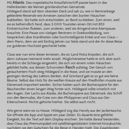
MS
Atlantis
. Das majestätische Kreuzfahrtschiff passte kaum in das
Hafenbecken der kleinen grönländischen Gemeinde.
Hildegard stand auf dem obersten Deck und sah zu, wie in Rentnerbeige
gekleidete Reisende wie Ameisen zwischen den bunten Häuschen
krabbelten. Sie hatte sich entschieden, an Bord zu bleiben. Zum einen, weil
sie es befremdlich fand, dass 3.000 Touristen einen Ort mit 853
Einheimischen fluteten, zum anderen, weil sie dringend eine Atempause
brauchte. Eine Pause von rüstigen Rentnern in Outdoorkleidung, von
Gesprächen über Krankheiten oder hochintelligente Enkel und von Claus –
dem Mann, dem sie seit fünfzig Jahren zur Seite stand und der ihr diese Reise
zur goldenen Hochzeit geschenkt hatte.
Claus war nun eine dieser Ameisen, die an Land Fotos knipsten, die sich
dann zuhause niemand mehr ansah. Möglicherweise hatte er sich aber auch
bereits in die Schlange eingereiht, die sich vor einem roten Häuschen
gebildet hatte, aus dessen Schornstein
Rauch
aufstieg. Der Geruch von
geräuchertem Fisch stieg Hildegard in die Nase, und sie musste an den
gestrigen Vortrag des Lektors denken. Auf Grönland gab es so gut wie keine
Bäume. Selbst das Holz für die weißen Kreuze auf den Friedhöfen musste aus
Dänemark importiert werden. Sicher hatten auch die Buchenspäne für den
Räucherofen einen langen Weg hinter sich. Hildegard rollte innerlich mit
den Augen. Der Lachs aus Alaska, die Buchenspäne aus Dänemark, das Schiff
von den Bermudas, die Crew von den Philippinen und Claus aus Oer-
Erkenschwick. Nichts gehörte hierher. Sie selbst auch nicht.
Wie gerne wäre sie zu Hause. Hildegard zog das Handy aus der Jackentasche.
Sie öffnete die App und tippte ein paar Zeilen. Es dauerte eine gefühlte
Ewigkeit, bis der Text auf dem Display erschien. Sie hatte darauf bestanden,
dass Claus das Premiumpaket mit satellitengestütztem Internet hinzubuchte,
nachdem sie den Gutschein für die Reise in Händen hielt. Die Zusatzkosten