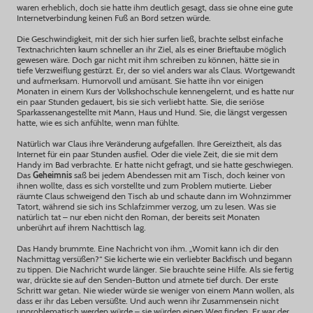
waren erheblich, doch sie hatte ihm deutlich gesagt, dass sie ohne eine gute
Internetverbindung keinen Fuß an Bord setzen würde.
Die Geschwindigkeit, mit der sich hier surfen ließ, brachte selbst einfache
Textnachrichten kaum schneller an ihr Ziel, als es einer Brieftaube möglich
gewesen wäre. Doch gar nicht mit ihm schreiben zu können, hätte sie in
tiefe Verzweiflung gestürzt. Er, der so viel anders war als Claus. Wortgewandt
und aufmerksam. Humorvoll und amüsant. Sie hatte ihn vor einigen
Monaten in einem Kurs der Volkshochschule kennengelernt, und es hatte nur
ein paar Stunden gedauert, bis sie sich verliebt hatte. Sie, die seriöse
Sparkassenangestellte mit Mann, Haus und Hund. Sie, die längst vergessen
hatte, wie es sich anfühlte, wenn man fühlte.
Natürlich war Claus ihre Veränderung aufgefallen. Ihre Gereiztheit, als das
Internet für ein paar Stunden ausfiel. Oder die viele Zeit, die sie mit dem
Handy im Bad verbrachte. Er hatte nicht gefragt, und sie hatte geschwiegen.
Das
Geheimnis
saß bei jedem Abendessen mit am Tisch, doch keiner von
ihnen wollte, dass es sich vorstellte und zum Problem mutierte. Lieber
räumte Claus schweigend den Tisch ab und schaute dann im Wohnzimmer
Tatort, während sie sich ins Schlafzimmer verzog, um zu lesen. Was sie
natürlich tat – nur eben nicht den Roman, der bereits seit Monaten
unberührt auf ihrem Nachttisch lag.
Das Handy brummte. Eine Nachricht von ihm. „Womit kann ich dir den
Nachmittag versüßen?“ Sie kicherte wie ein verliebter Backfisch und begann
zu tippen. Die Nachricht wurde länger. Sie brauchte seine Hilfe. Als sie fertig
war, drückte sie auf den Senden-Button und atmete tief durch. Der erste
Schritt war getan. Nie wieder würde sie weniger von einem Mann wollen, als
dass er ihr das Leben versüßte. Und auch wenn ihr Zusammensein nicht
unproblematisch werden würde – sie würden einen Weg finden. Er war der