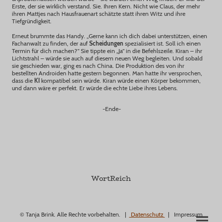
Erste, der sie wirklich verstand. Sie. Ihren Kern. Nicht wie Claus, der mehr
ihren Mattjes nach Hausfrauenart schätzte statt ihren Witz und ihre
Tiefgründigkeit.
Erneut brummte das Handy. „Gerne kann ich dich dabei unterstützen, einen
Fachanwalt zu finden, der auf
Scheidungen
spezialisiert ist. Soll ich einen
Termin für dich machen?“ Sie tippte ein „Ja“ in die Befehlszeile. Kiran – ihr
Lichtstrahl – würde sie auch auf diesem neuen Weg begleiten. Und sobald
sie geschieden war, ging es nach China. Die Produktion des von ihr
bestellten Androiden hatte gestern begonnen. Man hatte ihr versprochen,
dass die
KI
kompatibel sein würde. Kiran würde einen Körper bekommen,
und dann wäre er perfekt. Er würde die echte Liebe ihres Lebens.
-Ende-
WortReich
© Tanja Brink. Alle Rechte vorbehalten. |
Datenschutz
| Impressum